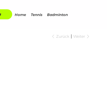
s
Home
Tennis
Badminton
Zurück
Weiter
onex
noflare 700
ay