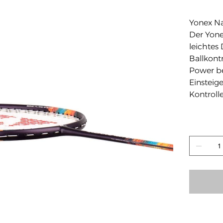
74,90 €
Yonex Na
Der Yonex
leichtes
Ballkontr
Power be
Einsteige
Kontroll
Anzahl