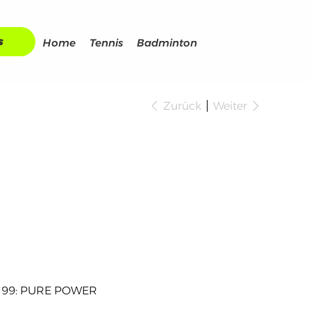
s
Home
Tennis
Badminton
Zurück
Weiter
nex Astrox
 Tour (2025)
€
 99: PURE POWER