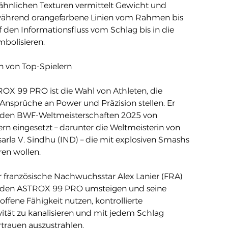
nlichen Texturen vermittelt Gewicht und
während orangefarbene Linien vom Rahmen bis
f den Informationsfluss vom Schlag bis in die
bolisieren.
n von Top-Spielern
OX 99 PRO ist die Wahl von Athleten, die
Ansprüche an Power und Präzision stellen. Er
 den BWF-Weltmeisterschaften 2025 von
ern eingesetzt – darunter die Weltmeisterin von
sarla V. Sindhu (IND) – die mit explosiven Smashs
en wollen.
 französische Nachwuchsstar Alex Lanier (FRA)
f den ASTROX 99 PRO umsteigen und seine
offene Fähigkeit nutzen, kontrollierte
vität zu kanalisieren und mit jedem Schlag
rtrauen auszustrahlen.