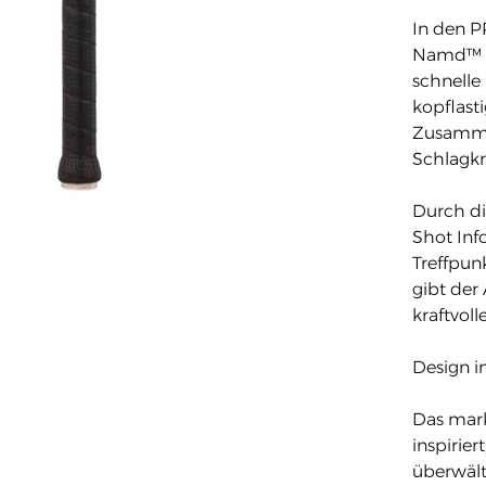
In den 
Namd™ Fl
schnelle 
kopflast
Zusammen
Schlagkr
Durch di
Shot Inf
Treffpunk
gibt der
kraftvol
Design i
Das mark
inspirier
überwält