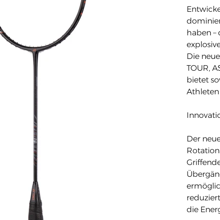
Entwickel
dominier
haben – 
explosiv
Die neu
TOUR, A
bietet s
Athleten
Innovati
Der neue
Rotation
Griffend
Übergäng
ermögli
reduzier
die Ener