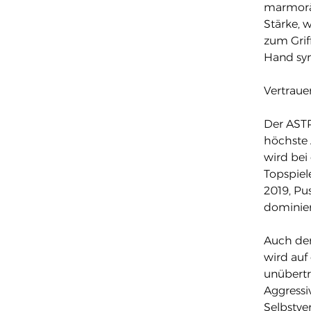
marmoräh
Stärke, 
zum Grif
Hand sym
Vertraue
Der ASTR
höchste 
wird bei
Topspiel
2019, Pu
dominier
Auch der
wird au
unübertr
Aggressi
Selbstve