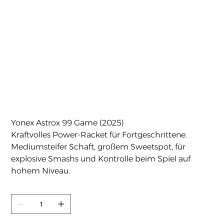
Yonex Astrox 99 Game (2025)
Preis
129,90 €
Yonex Astrox 99 Game (2025)
Kraftvolles Power-Racket für Fortgeschrittene.
Mediumsteifer Schaft, großem Sweetspot, für
explosive Smashs und Kontrolle beim Spiel auf
hohem Niveau.
Anzahl