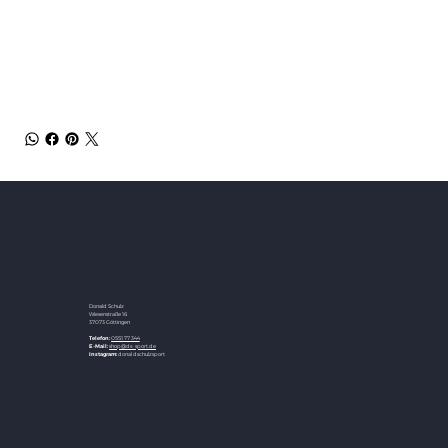
Color(s)
Black / Green
Made In
Taiwan
Donald Schulz
Wiesenstraße 16
37073 Göttingen
Telefon:
0551 77344
E-Mail:
shop@ds-sport.de
Instagram:
donaldschulzsport