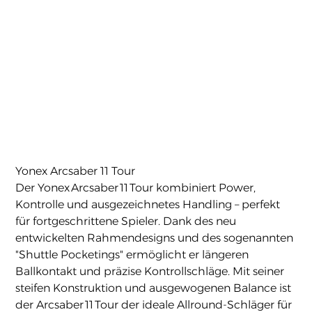
Yonex Arcsaber 11 Tour
Preis
189,90 €
Yonex Arcsaber 11 Tour
Der Yonex Arcsaber 11 Tour kombiniert Power,
Kontrolle und ausgezeichnetes Handling – perfekt
für fortgeschrittene Spieler. Dank des neu
entwickelten Rahmendesigns und des sogenannten
"Shuttle Pocketings" ermöglicht er längeren
Ballkontakt und präzise Kontrollschläge. Mit seiner
steifen Konstruktion und ausgewogenen Balance ist
der Arcsaber 11 Tour der ideale Allround-Schläger für