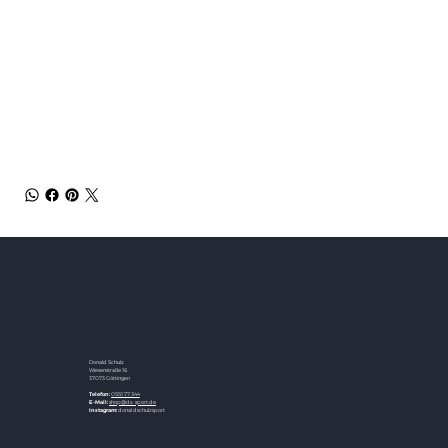
Weight / Grip
4U (Avg. 83g) G5
Stringing Advice
4U: 19 - 27 lbs
Color(s)
Grayish Pearl
Donald Schulz
Wiesenstraße 16
37073 Göttingen
Telefon:
0551 77344
E-Mail:
shop@ds-sport.de
Instagram:
donaldschulzsport