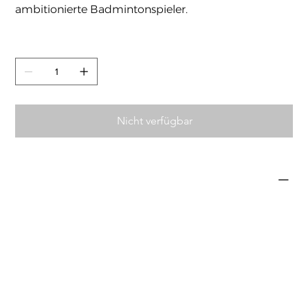
ambitionierte Badmintonspieler.
Anzahl
Nicht verfügbar
Eigenschaften
Flex
STIFF
Frame
HM Graphite, POCKETING BOOSTER
Shaft
HM Graphite, SUPER HMG
Joint
Built-in T-Joint, T-ANCHOR
Length
10 mm longer