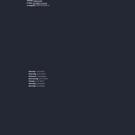
Telefon:
0551 77344
E-Mail:
shop@ds-sport.de
Instagram:
donaldschulzsport
Montag:
12:00–18:00
Dienstag:
12:00–18:00
Mittwoch:
Geschlossen
Donnerstag:
12:00–18:00
Freitag:
12:00–18:00
Samstag:
Geschlossen
Sonntag:
Geschlossen