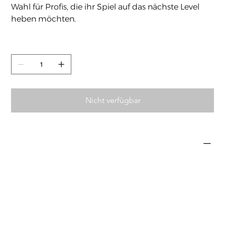
Wahl für Profis, die ihr Spiel auf das nächste Level
heben möchten.
Anzahl
Nicht verfügbar
Eigenschaften
Flex
STIFF
Frame
HM Graphite, POCKETING BOOSTER
Shaft
HM Graphite, SUPER HMG, ULTRA PE FIBER
Joint
NEW Built-in T-Joint, T-ANCHOR